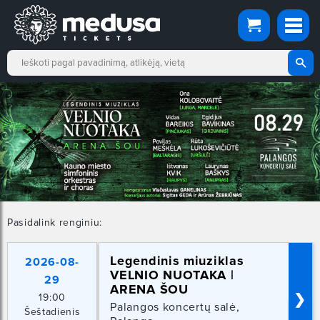
Pasidalink renginiu:
Legendinis miuziklas
2026-08-
VELNIO NUOTAKA |
29
ARENA ŠOU
19:00
❯
Palangos koncertų salė,
Šeštadienis