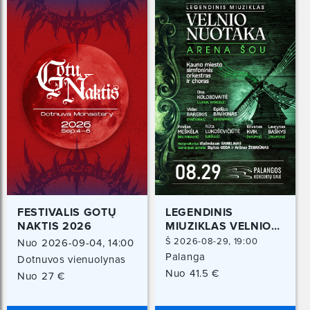
FESTIVALIS GOTŲ
LEGENDINIS
NAKTIS 2026
MIUZIKLAS VELNIO
NUOTAKA | ARENA
Š 2026-08-29, 19:00
Nuo 2026-09-04, 14:00
ŠOU
val.
Palanga
Dotnuvos vienuolynas
Iki 2026-09-06, 15:00
Dotnuva, Kėdainių r.
Nuo 41.5 €
Nuo 27 €
val.