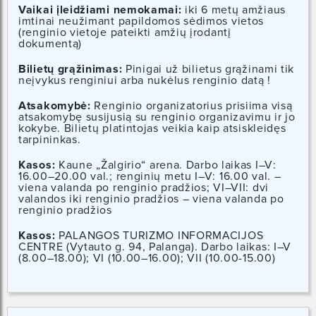
Vaikai įleidžiami nemokamai:
iki 6 metų amžiaus
imtinai neužimant papildomos sėdimos vietos
(renginio vietoje pateikti amžių įrodantį
dokumentą)
Bilietų grąžinimas:
Pinigai už bilietus grąžinami tik
neįvykus renginiui arba nukėlus renginio datą !
Atsakomybė:
Renginio organizatorius prisiima visą
atsakomybę susijusią su renginio organizavimu ir jo
kokybe. Bilietų platintojas veikia kaip atsiskleidęs
tarpininkas.
Kasos:
Kaune „Žalgirio“ arena. Darbo laikas I–V:
16.00–20.00 val.; renginių metu I–V: 16.00 val. –
viena valanda po renginio pradžios; VI–VII: dvi
valandos iki renginio pradžios – viena valanda po
renginio pradžios
Kasos:
PALANGOS TURIZMO INFORMACIJOS
CENTRE (Vytauto g. 94, Palanga). Darbo laikas: I–V
(8.00–18.00); VI (10.00–16.00); VII (10.00-15.00)