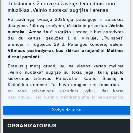
Tūkstančius žiūrovų sužavėjęs legendinis kino
miuziklas „Velnio nuotaka“ sugrįžta į arenas!
Po audringų ovacijų 2025-ųjų pabaigoje ir sulaukus
daugybės žiūrovų prašymų, išskirtinis projektas
„Velnio
nuotaka | Arena šou“
sugrįžta į sceną ir bus parodytas
dar du kartus: gegužės 1 d. Vilniuje, „Twinsbet“
arenoje, ir rugpjūčio 29 d. Palangos koncertų salėje.
Vilniaus pasirodymas bus skirtas artėjančiai Motinos
dienai paminėti.
Praėjusių metų gruodį jau ne vienos kartos mylima
„Velnio nuotaka“ sugrįžo su tokia jėga, kurią pajuto
kiekvienas žiūrovas Panevėžio, Kauno, Šiaulių ir
Klaipėdos arenose. Tai buvo daugiau nei koncertas –
tai tapo reikšmingu kultūriniu įvykiu, dar kartą
patvirtinusiu šio kūrinio nemirtingumą ir neblėstančią
publikos meilę.
Rodyti daugiau
Pirmą kartą istorijoje ši kino klasika pristatoma visiškai
nauju formatu – su gyvu Kauno miesto simfoninio
ORGANIZATORIUS
orkestro ir ritmo grupės akompanimentu, dalyvaujant
Vytauto Didžiojo universiteto Muzikos akademijos