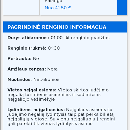
Palanga
Nuo 41.50 €
PAGRINDINĖ RENGINIO INFORMACIJA
Durys atidaromos:
01:00 iki renginio pradžios
Renginio trukmė:
01:30
Pertrauka:
Ne
Amžiaus cenzas:
Nėra
Nuolaidos:
Netaikomos
Vietos neįgaliesiems:
Vietos skirtos judėjimo
negalią turintiems asmenims ir sėdintiems
neįgaliojo vežimėlyje
Lydintiems neįgaliuosius:
Neįgalaus asmens su
judėjimo negalią lydintysis taip pat perka bilietą
neįgaliųjų vietose. Su vienu neįgaliuoju į renginį
gali patekti tik vienas lydintysis asmuo