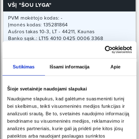
VŠĮ "ŠOU LYGA"
chorui ir ryškiausiems Lietuvos solistams.
Pagrindiniuose vaidmenyse: Povilas Meškėla
PVM mokėtojo kodas:
-
(Baltaragis), Ona Kolobovaitė (Jurga, Marcelė), Vidas
Bareikis (Pinčiukas), Rūta Lukoševičiūtė (Uršulė),
Įmonės kodas:
135281864
Egidijus Bavikinas (Girdvainis), Ištvanas Kvikas
Aušros takas 10-3, LT - 44211, Kaunas
(Raupys) ir Laurynas Baškys (Anupras).
Banko sąsk.: LT15 4010 0425 0006 3368
AB LUMINOR bankas
Projekto meno vadovas ir dirigentas – maestro
Jonas
SWIFT : AGBLLT2X
Janulevičius
, Kauno valstybinio muzikinio teatro
vyriausiasis dirigentas, Kauno Juozo Naujalio muzikos
gimnazijos mokinių simfoninio orkestro vadovas,
Sutikimas
Išsami informacija
Apie
tarptautinio festivalio „Operetė Kauno pilyje“
vyriausiasis dirigentas ir muzikinis vadovas, Vytauto
Didžiojo universiteto Muzikos akademijos profesorius.
Šioje svetainėje naudojami slapukai
Scenoje pasirodys beveik 100 atlikėjų, o didžiajame
Naudojame slapukus, kad galėtume suasmeninti turinį
ekrane bus rodomas Lietuvos kino centro iniciatyva
bei skelbimus, teikti visuomeninės medijos funkcijas ir
suskaitmenintas ir 4K raiška restauruotas filmas „Velnio
analizuoti srautą. Be to, svetainės naudojimo informaciją
nuotaka“. Jį lydės gyvai atliekama genialioji Viačeslavo
bendriname su visuomeninės medijos, reklamavimo ir
Ganelino muzika ir poetiški Sigito Gedos tekstai.
Žiūrovų, jau mačiusių šį projektą, teigimu, tai vienas
analizės partneriais, kurie gali ją pridėti prie kitos jūsų
įdomiausių ir kokybiškiausių muzikinių reginių Lietuvos
pateiktos arba naudojant paslaugas surinktos