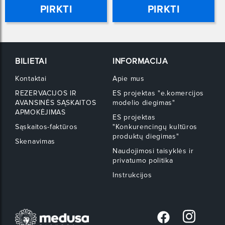
PIRKTI
PIRKTI
BILIETAI
INFORMACIJA
Kontaktai
Apie mus
REZERVACIJOS IR
ES projektas "e.komercijos
AVANSINĖS SĄSKAITOS
modelio diegimas"
APMOKĖJIMAS
ES projektas
Sąskaitos-faktūros
"Konkurencingų kultūros
produktų diegimas"
Skenavimas
Naudojimosi taisyklės ir
privatumo politika
Instrukcijos