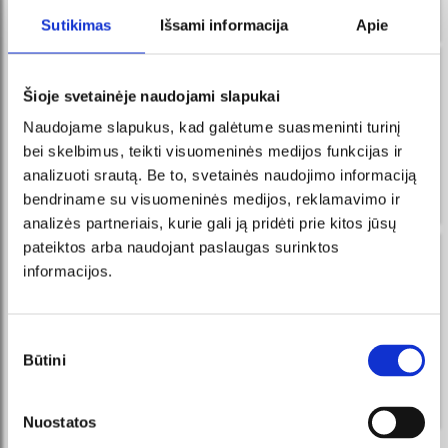
Sutikimas
Išsami informacija
Apie
naujienos Facebook Messenger
Šioje svetainėje naudojami slapukai
registruokis ir visada pirmas sužinosi apie naujausius
renginius ir vykdomas akcijas!
Naudojame slapukus, kad galėtume suasmeninti turinį
bei skelbimus, teikti visuomeninės medijos funkcijas ir
Gauk žinutes į Messenger, pirk
UŽSISAKYTI
bilietus tiesiai iš mūsų išmanaus
analizuoti srautą. Be to, svetainės naudojimo informaciją
roboto!
bendriname su visuomeninės medijos, reklamavimo ir
analizės partneriais, kurie gali ją pridėti prie kitos jūsų
pateiktos arba naudojant paslaugas surinktos
naujienos tavo el. pašte
informacijos.
registruokis ir visada pirmas sužinosi apie naujausius
renginius ir vykdomas akcijas!
Sutikimo
UŽSISAKYTI
Būtini
pasirinkimas
Sutinku su tiesioginės rinkodaros taisyklėmis.
Nuostatos