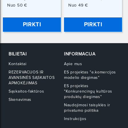
Kaunas
Vilniaus 39, Vilnius
Nuo 50 €
Nuo 49 €
PIRKTI
PIRKTI
BILIETAI
INFORMACIJA
Kontaktai
Apie mus
REZERVACIJOS IR
ES projektas "e.komercijos
AVANSINĖS SĄSKAITOS
modelio diegimas"
APMOKĖJIMAS
ES projektas
Sąskaitos-faktūros
"Konkurencingų kultūros
produktų diegimas"
Skenavimas
Naudojimosi taisyklės ir
privatumo politika
Instrukcijos