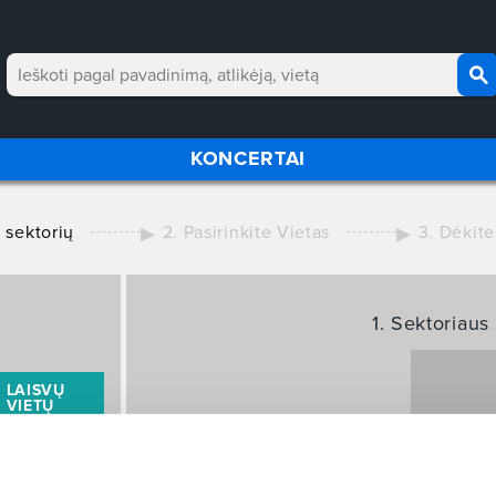
KONCERTAI
e sektorių
2. Pasirinkite Vietas
3. Dėkite
1. Sektoriaus
LAISVŲ
VIETŲ
STOV
10+
10+