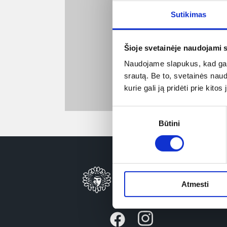
Sutikimas
Šioje svetainėje naudojami 
Naudojame slapukus, kad galė
srautą. Be to, svetainės nau
kurie gali ją pridėti prie kit
Sutikimo
Būtini
pasirinkimas
Atmesti