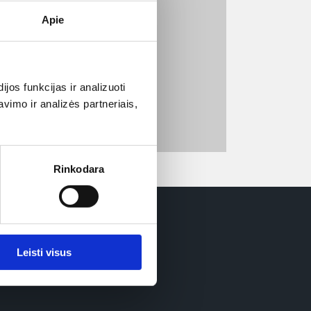
Apie
LKONAS
e užvedę pelytę ant sektoriaus.
uskite ant norimo sektoriaus.
os funkcijas ir analizuoti
 žvaigždute, tai reiškia,
augotas slaptažodžiu.
imo ir analizės partneriais,
nas gali keistis.
Rinkodara
Leisti visus