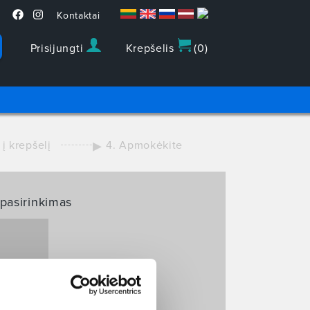
Kontaktai
Prisijungti
Krepšelis
(
0
)
 į krepšelį
4. Apmokėkite
 pasirinkimas
IMAS