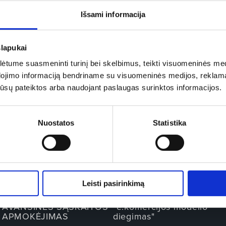
Išsami informacija
VIP BA
Esamas bilietų kainas pamatysit
slapukai
Norėdami rinktis vietas, paspa
tume suasmeninti turinį bei skelbimus, teikti visuomeninės medij
Jeigu sektorius pažymėtas
jog sektorius yra aps
dojimo informaciją bendriname su visuomeninės medijos, reklamav
os jūsų pateiktos arba naudojant paslaugas surinktos informacijos.
Renginio salės pla
Nuostatos
Statistika
BILIETAI
INFORMACIJA
Kontaktai
Apie mus
Leisti pasirinkimą
REZERVACIJOS IR
ES projektas
AVANSINĖS SĄSKAITOS
"e.komercijos modelio
APMOKĖJIMAS
diegimas"