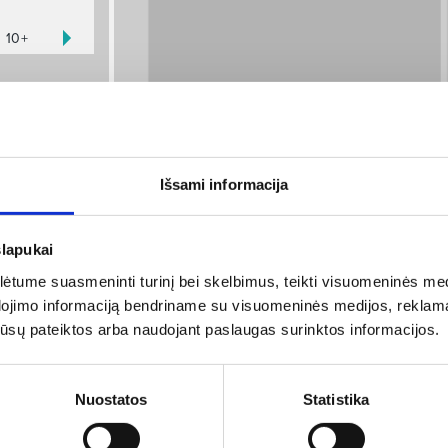
10+
SĖDIMAS
Išsami informacija
slapukai
tume suasmeninti turinį bei skelbimus, teikti visuomeninės medij
dojimo informaciją bendriname su visuomeninės medijos, reklamav
os jūsų pateiktos arba naudojant paslaugas surinktos informacijos.
Nuostatos
Statistika
Esamas bilietų kainas pamatysit
Norėdami rinktis vietas, paspa
Jeigu sektorius pažymėtas