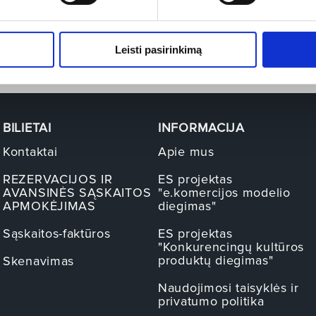
jog sektorius yra aps
Renginio salės pla
Leisti pasirinkimą
BILIETAI
INFORMACIJA
Kontaktai
Apie mus
REZERVACIJOS IR
ES projektas
AVANSINĖS SĄSKAITOS
"e.komercijos modelio
APMOKĖJIMAS
diegimas"
Sąskaitos-faktūros
ES projektas
"Konkurencingų kultūros
produktų diegimas"
Skenavimas
Naudojimosi taisyklės ir
privatumo politika