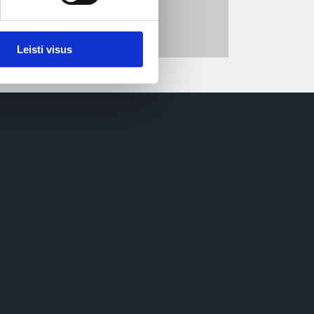
augotas slaptažodžiu.
nas gali keistis.
Leisti visus