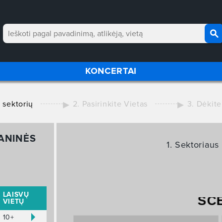
KONCERTAI
e sektorių
2. Pasirinkite Vietas
3. Dėkite
ANINĖS
1. Sektoriaus
LAISVŲ
SC
VIETŲ
10+