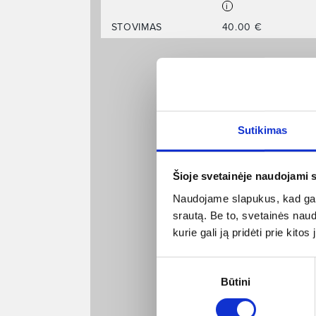
i
STOVIMAS
40.00 €
Sutikimas
Šioje svetainėje naudojami 
Naudojame slapukus, kad galė
srautą. Be to, svetainės nau
kurie gali ją pridėti prie kit
Sutikimo
Būtini
pasirinkimas