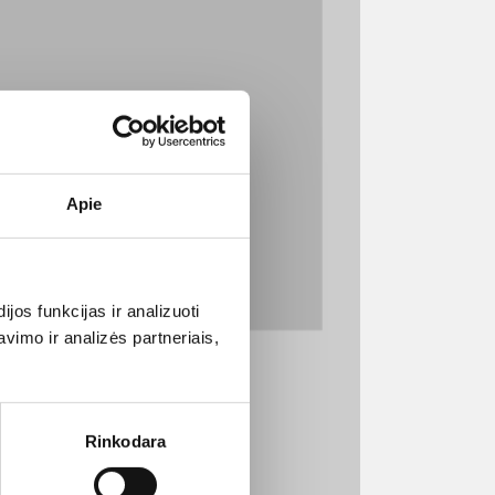
STOVIMAS
Apie
os funkcijas ir analizuoti
imo ir analizės partneriais,
Rinkodara
e užvedę pelytę ant sektoriaus.
uskite ant norimo sektoriaus.
 žvaigždute, tai reiškia,