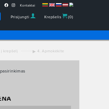
Kontaktai
Prisijungti
Krepšelis
(
0
)
 į krepšelį
4. Apmokėkite
 pasirinkimas
ENA