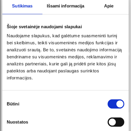
новости в FB messenger
Sutikimas
Išsami informacija
Apie
регистрируйтесь и Вы всегда первыми узнаете о
новых мероприятиях и акциях!
Šioje svetainėje naudojami slapukai
Получайте сообщения в
ПОДПИСАТЬСЯ
Messenger и приобретайте
Naudojame slapukus, kad galėtume suasmeninti turinį
билеты прямо у нашего
интеллектуального робота!
bei skelbimus, teikti visuomeninės medijos funkcijas ir
analizuoti srautą. Be to, svetainės naudojimo informaciją
bendriname su visuomeninės medijos, reklamavimo ir
новости по эл. почте
analizės partneriais, kurie gali ją pridėti prie kitos jūsų
pateiktos arba naudojant paslaugas surinktos
регистрируйтесь и Вы всегда первыми узнаете о
informacijos.
новых мероприятиях и акциях!
ПОДПИСАТЬСЯ
Sutikimo
Būtini
pasirinkimas
Я соглашаюсь с условиями прямого маркетинга.
Nuostatos
МЫ РЕКОМЕНДУЕМ