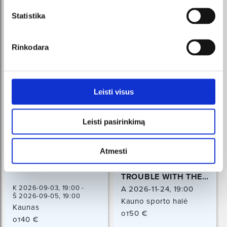
Statistika
Rinkodara
Leisti visus
Leisti pasirinkimą
Atmesti
BOTANINĖS NAKTYS
MACY GRAY | THE
TROUBLE WITH THE
TRUTH TOUR
K 2026-09-03, 19:00 -
A 2026-11-24, 19:00
Š 2026-09-05, 19:00
Kauno sporto halė
Kaunas
Kaunas
от50 €
от40 €