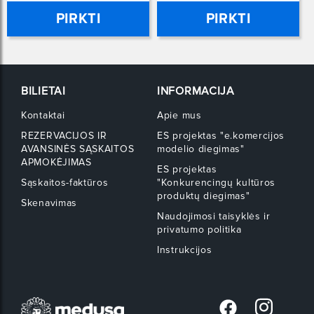
PIRKTI
PIRKTI
BILIETAI
INFORMACIJA
Kontaktai
Apie mus
REZERVACIJOS IR
ES projektas "e.komercijos
AVANSINĖS SĄSKAITOS
modelio diegimas"
APMOKĖJIMAS
ES projektas
Sąskaitos-faktūros
"Konkurencingų kultūros
produktų diegimas"
Skenavimas
Naudojimosi taisyklės ir
privatumo politika
Instrukcijos