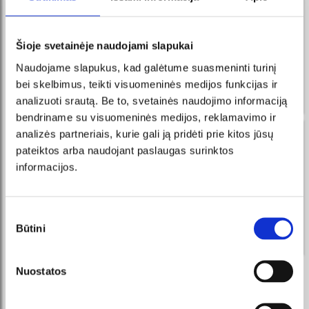
naujienos Facebook Messenger
registruokis ir visada pirmas sužinosi apie naujausius
Šioje svetainėje naudojami slapukai
renginius ir vykdomas akcijas!
Naudojame slapukus, kad galėtume suasmeninti turinį
Gauk žinutes į Messenger, pirk
UŽSISAKYTI
bilietus tiesiai iš mūsų išmanaus
bei skelbimus, teikti visuomeninės medijos funkcijas ir
roboto!
analizuoti srautą. Be to, svetainės naudojimo informaciją
bendriname su visuomeninės medijos, reklamavimo ir
analizės partneriais, kurie gali ją pridėti prie kitos jūsų
naujienos tavo el. pašte
pateiktos arba naudojant paslaugas surinktos
registruokis ir visada pirmas sužinosi apie naujausius
informacijos.
renginius ir vykdomas akcijas!
UŽSISAKYTI
Sutikimo
Būtini
pasirinkimas
Sutinku su tiesioginės rinkodaros taisyklėmis.
Nuostatos
REKOMENDUOJAME