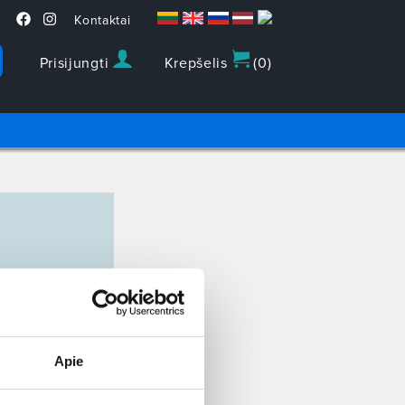
Kontaktai
Prisijungti
Krepšelis
(
0
)
Apie