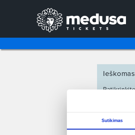
Ieškomas
Patikrinkit
Sutikimas