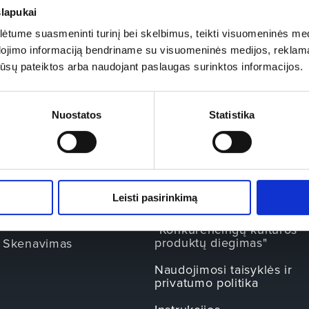
slapukai
tume suasmeninti turinį bei skelbimus, teikti visuomeninės medij
dojimo informaciją bendriname su visuomeninės medijos, reklamav
os jūsų pateiktos arba naudojant paslaugas surinktos informacijos.
BILIETAI
INFORMACIJA
Nuostatos
Statistika
Kontaktai
Apie mus
REZERVACIJOS IR
ES projektas
AVANSINĖS SĄSKAITOS
"e.komercijos modelio
APMOKĖJIMAS
diegimas"
Leisti pasirinkimą
Sąskaitos-faktūros
ES projektas
"Konkurencingų kultūros
produktų diegimas"
Skenavimas
Naudojimosi taisyklės ir
privatumo politika