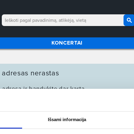
KONCERTAI
 adresas nerastas
e adresą ir bandykite dar kartą
Grįžti į pagrindinį puslapį
Išsami informacija