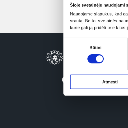
Šioje svetainėje naudojami 
Naudojame slapukus, kad galė
srautą. Be to, svetainės nau
kurie gali ją pridėti prie kit
Sutikimo
Būtini
pasirinkimas
Atmesti